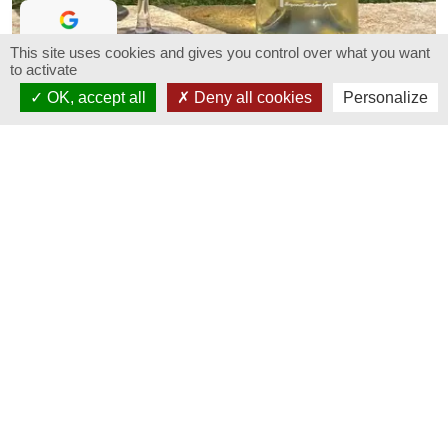
This site uses cookies and gives you control over what you want
4.4
/ 5
Côtes du rhône
to activate
Lisez nos avis
OK, accept all
Deny all cookies
Personalize
Weißwein