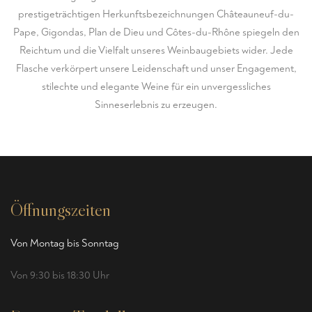
prestigeträchtigen Herkunftsbezeichnungen Châteauneuf-du-
Pape, Gigondas, Plan de Dieu und Côtes-du-Rhône spiegeln den
Reichtum und die Vielfalt unseres Weinbaugebiets wider. Jede
Flasche verkörpert unsere Leidenschaft und unser Engagement,
stilechte und elegante Weine für ein unvergessliches
Sinneserlebnis zu erzeugen.
Öffnungszeiten
Von Montag bis Sonntag
Von 9:30 bis 18:30 Uhr