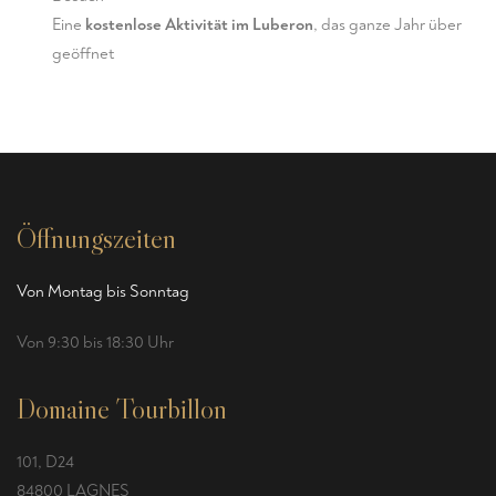
Eine
kostenlose Aktivität im Luberon
, das ganze Jahr über
geöffnet
Öffnungszeiten
Von Montag bis Sonntag
Von 9:30 bis 18:30 Uhr
Domaine Tourbillon
101, D24
84800 LAGNES