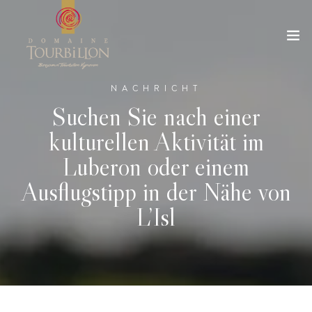
NACHRICHT
Suchen Sie nach einer
kulturellen Aktivität im
Luberon oder einem
Ausflugstipp in der Nähe von
L’Isl