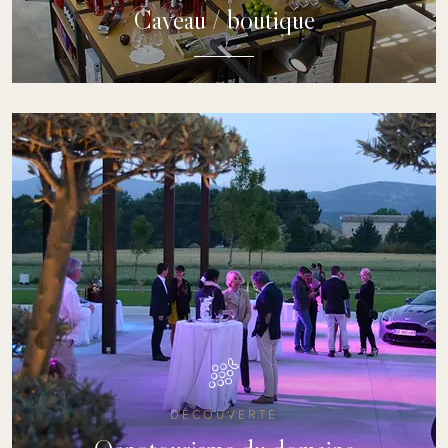
Caveau / boutique
Découvrez nos vins régulièrement médaillés dans les
appellations de Châteauneuf du Pape, Gigondas, Plan
de dieu, Côtes du Rhône
DÉCOUVRIR
DÉCOUVERTE