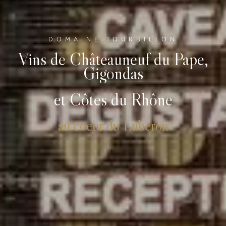
DOMAINE TOURBILLON
Vins de Châteauneuf du Pape,
Gigondas
et Côtes du Rhône
au coeur du Luberon