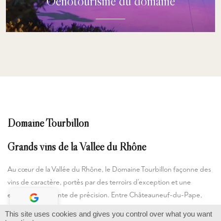
Oenotourisme du domaine
Rendez-vous au domaine pour découvrir nos vins dans
les appellations de Châteauneuf du Pape, Gigondas,
Plan de Dieu, Côtes du Rhône.
DÉCOUVRIR
Domaine Tourbillon
Grands vins de la Vallée du Rhône
Au cœur de la Vallée du Rhône, le Domaine Tourbillon façonne des
vins de caractère, portés par des terroirs d’exception et une
exigence constante de précision. Entre Châteauneuf-du-Pape,
Gigondas, Plan de Dieu et Côtes-du-Rhône, nous exprimons toute
This site uses cookies and gives you control over what you want
4.4
/ 5
la richesse du sud de la vallée à travers des cuvées sincères,