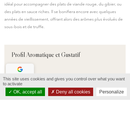
idéal pour accompagner des plats de viande rouge, du gibier, ou
des plats en sauce riches. Il se bonifiera encore avec quelques
années de vieillissement, offrant alors des arômes plus évolués de
sous-bois et de truffe.
Profil Aromatique et Gustatif
Nez
This site uses cookies and gives you control over what you want
4.4
/ 5
Le premier nez dévoile une intense richesse aromatique,
to activate
dominée par des arômes de fruits noirs mûrs, presque
Lisez nos avis
OK, accept all
Deny all cookies
Personalize
compotés. Les arômes dominants sont la mûre, la cerise
noire et le cassis. Ces notes fruitées sont complétées par
des nuances épicées de poivre noir, de réglisse et de
garrigue, typiques des terroirs du sud de la vallée du
Rhône. L’élevage en vieilles barriques ajoute des touches