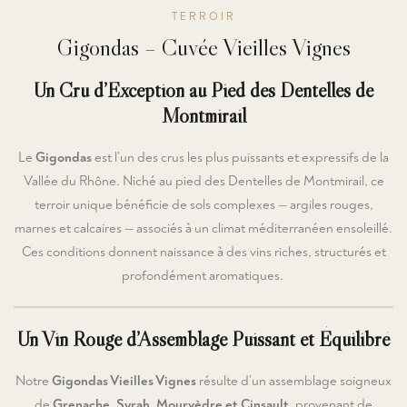
TERROIR
Gigondas – Cuvée Vieilles Vignes
Un Cru d’Exception au Pied des Dentelles de
Montmirail
Le
Gigondas
est l’un des crus les plus puissants et expressifs de la
Vallée du Rhône. Niché au pied des Dentelles de Montmirail, ce
terroir unique bénéficie de sols complexes — argiles rouges,
marnes et calcaires — associés à un climat méditerranéen ensoleillé.
Ces conditions donnent naissance à des vins riches, structurés et
profondément aromatiques.
Un Vin Rouge d’Assemblage Puissant et Équilibré
Notre
Gigondas Vieilles Vignes
résulte d’un assemblage soigneux
de
Grenache, Syrah, Mourvèdre et Cinsault
, provenant de