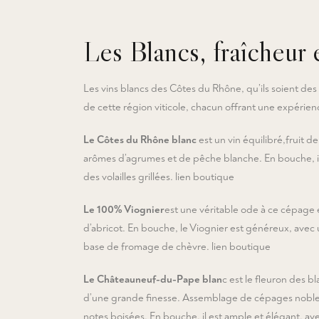
Les Blancs, fraîcheur 
Les vins blancs des Côtes du Rhône, qu’ils soient de
de cette région viticole, chacun offrant une expérien
Le Côtes du Rhône blanc
est un vin équilibré,fruit d
arômes d’agrumes et de pêche blanche. En bouche, il
des volailles grillées. lien boutique
Le 100% Viognier
est une véritable ode à ce cépage
d’abricot. En bouche, le Viognier est généreux, avec 
base de fromage de chèvre. lien boutique
Le Châteauneuf-du-Pape blan
c est le fleuron des 
d’une grande finesse. Assemblage de cépages nobles, l
notes boisées. En bouche, il est ample et élégant, av