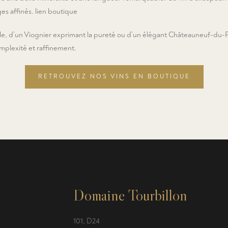
es affinés. lien boutique
, d’un Viognier exprimant la pureté ou d’un élégant Châteauneuf-du-Pape
omplexité et raffinement.
RETROUVEZ NOS VINS EN BOUTIQUE
Domaine Tourbillon
101, D24