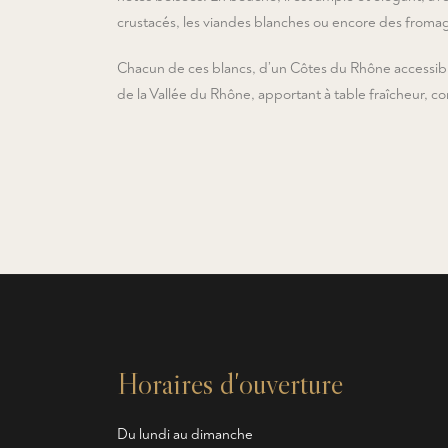
crustacés, les viandes blanches ou encore des fromag
Chacun de ces blancs, d’un Côtes du Rhône accessible
de la Vallée du Rhône, apportant à table fraîcheur, c
Horaires d'ouverture
Du lundi au dimanche