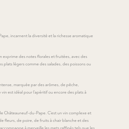
pe, incarnent la diversité et la richesse aromatique
in exprime des notes florales et fruitées, avec des
es plats légers comme des salades, des poissons ou
 intense, marquée par des arômes, de pêche,
n est idéal pour l’apéritif ou encore des plats à
ale de Châteauneuf-du-Pape. C’est un vin complexe et
fleurs, de poire, de fruits à chair blanche et des
accompagne à merveille les mets raffinés tels que les