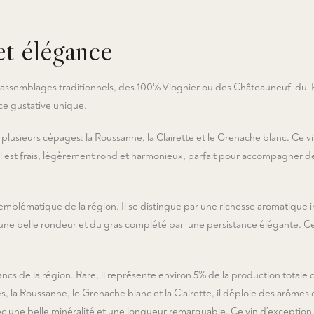
et élégance
s assemblages traditionnels, des 100% Viognier ou des Châteauneuf-du-Pa
ce gustative unique.
e plusieurs cépages: la Roussanne, la Clairette et le Grenache blanc. Ce v
 est frais, légèrement rond et harmonieux, parfait pour accompagner d
 emblématique de la région. Il se distingue par une richesse aromatique
une belle rondeur et du gras complété par une persistance élégante. Ce vi
blancs de la région. Rare, il représente environ 5% de la production tot
a Roussanne, le Grenache blanc et la Clairette, il déploie des arômes de 
ec une belle minéralité et une longueur remarquable. Ce vin d’exception 