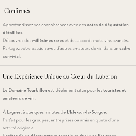
Confirmés
Approfondissez vos connaissances avec des
notes de dégustation
détaillées
.
Découvrez des
millésimes rares
et des accords mets-vins avancés.
Partagez votre passion avec d’autres amateurs de vin dans un
cadre
convivial
.
Une Expérience Unique au Cœur du Luberon
Le
Domaine Tourbillon
est idéalement situé pour les
touristes et
amateurs de vin
:
À
Lagnes
, à quelques minutes de
L’Isle-sur-la-Sorgue
.
Parfait pour les
groupes, entreprises ou amis
en quête d’une
activité originale.
Profitez d’une
découverte authentique du vin en Provence
.