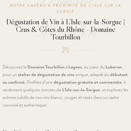
Domaine
NOTRE CAVEAU À PROXIMITÉ DE L'ISLE SUR LA
SORGIE
Dégustation de Vin à L'Isle-sur-la-Sorgue |
Tourbillon
Crus & Côtes du Rhône - Domaine
Tourbillon
Découvrez le
Domaine Tourbillon
à
Lagnes
, au cœur du
Luberon
,
pour un
atelier de dégustation de vins
unique, adapté du
débutant
au confirmé
. Profitez d’une
dégustation gratuite et commentée
, à
seulement quelques minutes de
L’Isle-sur-la-Sorgue
, et explorez les
arômes subtils de nos vins blancs, rouges et rosés dans un cadre
convivial et authentique.