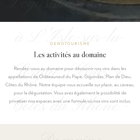
Dégustation de Vin
à L'Isle-sur-la-
OENOTOURISME
Les activités au domaine
Sorgue | Crus &
Rendez-vous au domaine pour découvrir nos vins dans les
appellations de Châteauneuf du Pape, Gigondas, Plan de Dieu,
Côtes du Rhône. Notre équipe vous accueille sur place, au caveau,
pour la dégustation. Vous avez également le possibilité de
Côtes du Rhône -
privatiser nos espaces avec une formule où nos vins sont inclus.